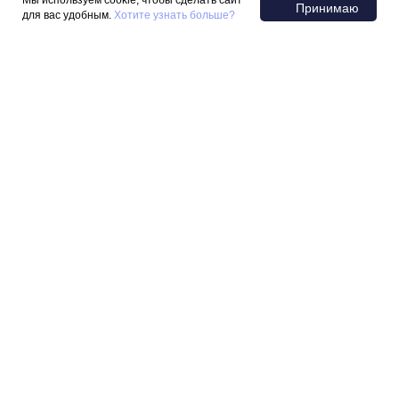
Мы используем cookie, чтобы сделать сайт
Принимаю
для вас удобным.
Хотите узнать больше?
НАШИ
КОНТАКТЫ
ОФИС:
127238, г. Москва,
Локомотивный проезд,
21с5, офис 412